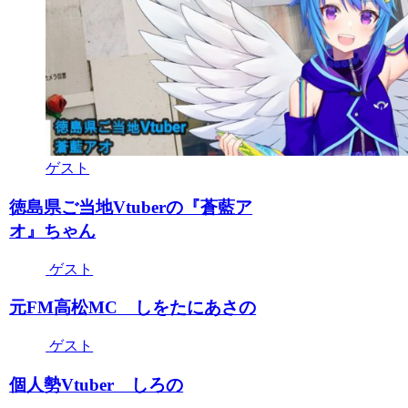
ゲスト
徳島県ご当地Vtuberの『蒼藍ア
オ』ちゃん
ゲスト
元FM高松MC しをたにあさの
ゲスト
個人勢Vtuber しろの