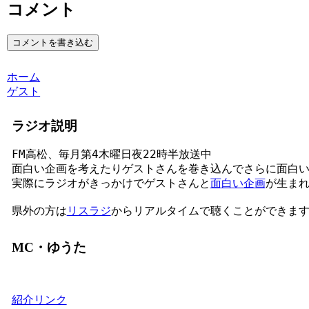
コメント
コメントを書き込む
ホーム
ゲスト
ラジオ説明
FM高松、毎月第4木曜日夜22時半放送中
面白い企画を考えたりゲストさんを巻き込んでさらに面白
実際にラジオがきっかけでゲストさんと
面白い企画
が生ま
県外の方は
リスラジ
からリアルタイムで聴くことができます。
MC・ゆうた
紹介リンク