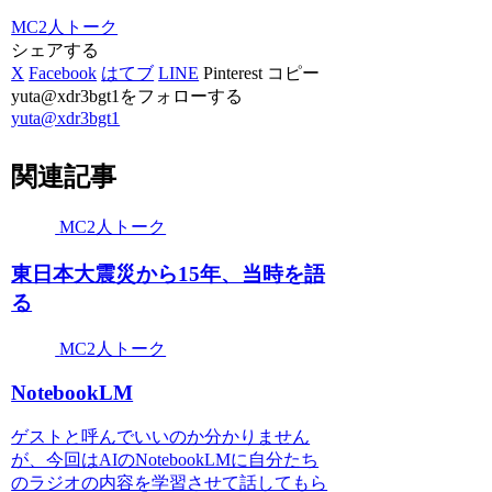
MC2人トーク
シェアする
X
Facebook
はてブ
LINE
Pinterest
コピー
yuta@xdr3bgt1をフォローする
yuta@xdr3bgt1
関連記事
MC2人トーク
東日本大震災から15年、当時を語
る
MC2人トーク
NotebookLM
ゲストと呼んでいいのか分かりません
が、今回はAIのNotebookLMに自分たち
のラジオの内容を学習させて話してもら