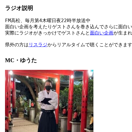
ラジオ説明
FM高松、毎月第4木曜日夜22時半放送中
面白い企画を考えたりゲストさんを巻き込んでさらに面白
実際にラジオがきっかけでゲストさんと
面白い企画
が生ま
県外の方は
リスラジ
からリアルタイムで聴くことができます。
MC・ゆうた